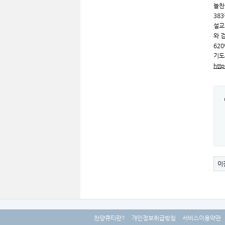
늘찬
38
설교
와 
62
기도
htt
이
찬양큐티란?
개인정보취급방침
서비스이용약관