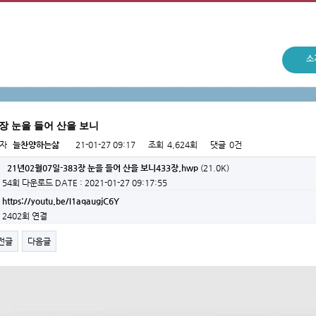
소
3장 눈을 들어 산을 보니
성자
늘찬양하는삶
21-01-27 09:17
조회
4,624회
댓글
0건
21년02월07일-383장 눈을 들어 산을 보니433장.hwp
(21.0K)
54회 다운로드
DATE : 2021-01-27 09:17:55
https://youtu.be/I1aqaugjC6Y
2402회 연결
전글
다음글