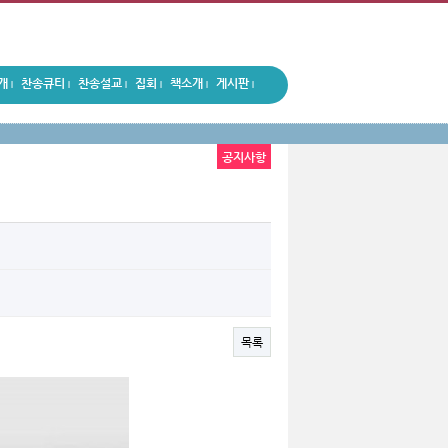
개
찬송큐티
찬송설교
집회
책소개
게시판
|
|
|
|
|
|
공지사항
목록