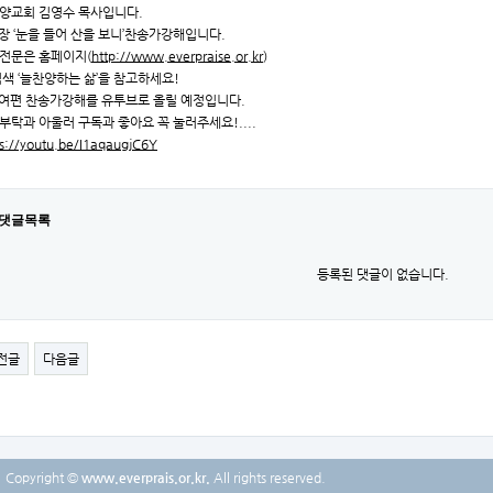
양교회 김영수 목사입니다.
3장 ‘눈을 들어 산을 보니’찬송가강해입니다.
전문은 홈페이지(
http://www.everpraise.or.kr
)
검색 ‘늘찬양하는 삶’을 참고하세요!
0여편 찬송가강해를 유투브로 올릴 예정입니다.
부탁과 아울러 구독과 좋아요 꼭 눌러주세요!....
ps://youtu.be/I1aqaugjC6Y
댓글목록
등록된 댓글이 없습니다.
전글
다음글
Copyright ©
www.everprais.or.kr.
All rights reserved.