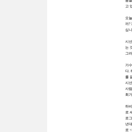
픔을
고 
오늘
까
?
십
시선
는 
그러
가수
다
.
를 
시선
사람
회가
하
로 
로그
년대
로
<