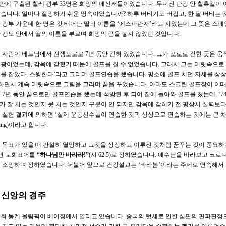
 만에 구출된 칠레 광부
33
명은 희망의 메신저들이었습니다
.
무너진 탄광 안 칠흑같이 
았습니다
.
얼마나 절망하기 쉬운 땅속이었습니까
?
하루 버티기도 버겁고
,
한 달 버티는
 광부 가운데 한 명은 갓 태어난 딸의 이름을
‘
에스파란자
’
라고 지었는데 그 뜻은 스
 갱도 안에서 딸의 이름을 부르며 희망의 끈을 놓지 않았던 것입니다
.
 사람이 베트남에서 전쟁포로로
7
년 동안 갇혀 있었습니다
.
그가 포로로 갇힌 곳은 움
프광이었는데
,
감옥에 갇혔기 때문에 골프를 칠 수 없었습니다
.
그래서 그는 머릿속으로
를 잡았다
,
스윙한다
’
라고 그리며 골프연습을 했습니다
.
평소에 골프 치던 자세를 상
하면서 계속 머릿속으로 그림을 그리며 꿈을 꾸었습니다
.
아마도 스크린 골프장이 이
은
7
년 동안 꿈으로만 골프연습을 했는데 석방된 후 되어 집에 돌아와 골프를 쳤는데
, ‘7
가 잘 치는 것인지 못 치는 것인지 구분이 안 되지만 감옥에 갇히기 전 평상시 실력
 실험 결과에 의하면
‘
실제 운동선수들이 연습한 것과 상상으로 연습하는 것에는 큰 
ing)
이라고 합니다
.
 목표가 있을 때 간절히 열망하고 그것을 상상하고 이루진 것처럼 꿈꾸는 것이 중요
년 교회표어를
“
하나님만 바라라
!”
(
시
62:5)
로 정하였습니다
.
예수님을 바라보고 코로나
 소망하며 정하였습니다
.
더불어 앞으로 건강설교는
‘
바라봄
’
이라는 주제로 연속해서
.
신앙의 경주
4
회 동계 올림픽이 베이징에서 열리고 있습니다
.
중국의 텃세로 인한 심판의 편파판정