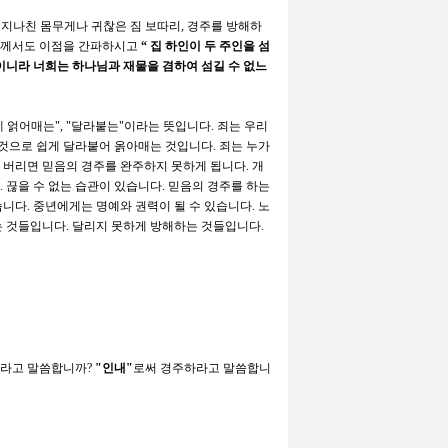
 지나친 몸무게나 귀찮은 짐 보따리
,
경주를 방해하
께서도 이점을 간파하시고
“
집 하인이 두 주인을 섬
임이니라 너희는 하나님과 재물을 겸하여 섬길 수 없느
게 얽어매는
", "
달라붙는
"
이라는 뜻입니다
.
죄는 우리
것으로 쉽게 달라붙어 옭아매는 것입니다
.
죄는 누가
 버리면 믿음의 경주를 완주하지 못하게 됩니다
.
개
.
끊을 수 없는 습관이 있습니다
.
믿음의 경주를 하는
습니다
.
중년에게는 명예와 권력이 될 수 있습니다
.
노
는 것들입니다
.
달리지 못하게 방해하는 것들입니다
.
하라고 말씀합니까
?
"
인내
"
로써 경주하라고 말씀합니