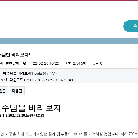
소
수님만 바라보자!
성자
늘찬양하는삶
22-02-20 10:29
조회
2,916회
댓글
0건
예수님을 바라보자1.pptx
(45.5M)
53회 다운로드
DATE : 2022-02-20 10:29:49
전글
다음글
예수님을 바라보자
!
2:1-2,2022.02.20.
늘찬양교회
0
년 지구촌 최대의 드리마였던 칠레 광부들의 이야기를 기억하실 것입니다
.
지하
700