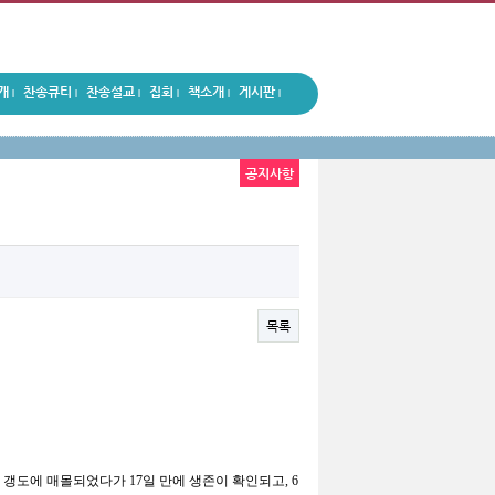
개
찬송큐티
찬송설교
집회
책소개
게시판
|
|
|
|
|
|
공지사항
목록
ｍ
갱도에 매몰되었다가
17
일 만에 생존이 확인되고
, 6