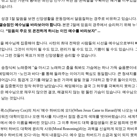
 겪고 있는 가운데 황대헌
·
최민정 선수가 귀한 금
·
은메달을 수확하는 쾌거를 이루었
있습니다
.
 성경
1
절 말씀을 보면 신앙생활을 운동장에서 달음질하는 경주로 비유하고 있습니다
결승점인 예수님을 바라보아야 합니다
.
본문
2
절에 믿음의 경주에서 승리하기 위해 
니다
.
“
믿음의 주요 또 온전하게 하시는 이인 예수를 바라보자
” ...
을 예수님께 집중해야 합니다
.
사탄의 최대 전략은 사람들의 시선을 예수님으로부터 
것입니다
.
그것이 이익이 될 수도 있고
,
편리가 될 수도 있고
,
기쁨이 될 수도 있습니다
.
나 그런 것들이 목표가 되면 신앙생활은 승리할 수 없습니다
.
 송창식씨 노래중에
"
술 마시고 노래하고 춤을 춰봐도 가슴에는 하나 가득 슬픔뿐이네
헤밍웨이가
<
노인과 바다
>
를 통해 들려주는 이야기의 핵심도 동일합니다
.
큰 청새치를
끌어갑니다
.
힘겹게 고기를 매달고 높은 가격에 팔릴 것을 기대하고 항구로 돌아오지만
을 집중했지만 정작 허무만 남았습니다
.
헤밍웨이는 결국 그 허무를 극복하지 못하고
은 예수님으로 채우지 않으면 결코
,
해결되지 않는 펑 뚫린 가슴이 있습니다
.
예수님으
 남는 것입니다
.
비콕스
(Harvey Cox)
의 저서
'
예수 하버드에 오다
(When Jesus Came to Havard)'
에 나오는 
세워진 대학이었으나 오랜 역사를 지나면서 점점 종교적 색채를 벗어버렸습니다
.
세계
에서 예수 이름을 빼버린 것입니다
.
그 이후 하버드 대학 졸업생들이 온갖 범죄에 연
부터 하버드 대학에 윤리적 사유
(Moral Reasoning)
라는 과목을 신설하게 되었고 하비
예수 하버드에 오다
>
라는 책의 내용입니다
.
예수 없는 하버드가 소금과 빛이 되지 못