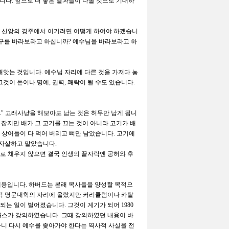
습니다
.
앞으로 더 좋은 결과들이 나올 것으로 기대하
.
신앙의 경주에서 이기려면 어떻게 하여야 하겠습니
누구를 바라보라고 하십니까
?
예수님을 바라보라고 하
빼앗는 것입니다
.
예수님 자리에 다른 것을 가져다 놓
그것이 돈이나 명예
,
권력
,
쾌락이 될 수도 있습니다
.
."
고래사냥을 해보아도 남는 것은 허무만 남게 됩니
 잡지만 배가 그 고기를 끄는 것이 아니라 고기가 배
,
상어들이 다 먹어 버리고 뼈만 남았습니다
.
고기에
 자살하고 말았습니다
.
로 채우지 않으면 결국 인생의 끝자락엔 공허와 후
내용입니다
.
하버드는 본래 목사들을 양성할 목적으
적 명문대학의 자리에 올랐지만 커리큘럼이나 카탈
루되는 일이 벌어졌습니다
.
그것이 계기가 되어
1980
콕스가 강의하였습니다
.
그때 강의하였던 내용이 바
하니 다시 예수를 좇아가야 한다는 역사적 사실을 전