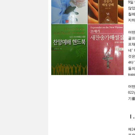
9
일
않
칠레
지하
어떤
골
프채
네
’
것
4
타
’
들의
train
어떤
022
기를
Ⅰ
제
2