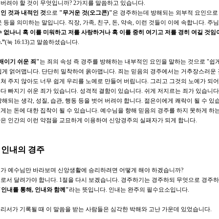
버려야 할 것이 무엇입니까
? 2
가지를 말씀하고 있습니다
.
인 것과 내적인 것
으로
"
무거운 것
(
오그콘
)"
은 경주하는데 방해되는 외부적 요인으로
옷 등을 의미하는 말입니다
.
직장
,
가족
,
친구
,
돈
,
약속
,
이런 것들이 이에 속합니다
.
주님
수 없나니 혹 이를 미워하고 저를 사랑하거나 혹 이를 중히 여기고 저를 경히 여길 것
라
.”
(
눅
16:13)
고 말씀하셨습니다
.
매이기 쉬운 죄
"
는 죄의 속성 즉 경주를 방해하는 내부적인 요인을 말하는 것으로
"
쉽
쉽게 얽어맵니다
.
단단히 밀착하여 옭아맵니다
.
죄는 믿음의 경주에서는 거추장스러운 
쳐 주지 않아도 너무 쉽게 우리를 노예로 만들어 버립니다
.
그리고 그것의 노예가 되어
다 빠지기 쉬운 죄가 있습니다
.
성격적 결함이 있습니다
.
쉬게 저지르는 죄가 있습니다
방해되는 생각
,
성질
,
습관
,
행동 등을 벗어 버려야 합니다
.
젊은이에게 쾌락이 될 수 있
게는 돈에 대한 집착이 될 수 있습니다
.
예수님을 향해 믿음의 경주를 하지 못하게 하
은 인간의 이런 약점을 교묘하게 이용하여 신앙경주의 실패자가 되게 합니다
.
.
인내의 경주
가 예수님만 바라보며 신앙생활에 승리하려면 어떻게 해야 하겠습니까
?
로서 달려가야 합니다
. 1
절을 다시 보겠습니다
.
경주하기는 경주하되 무엇으로 경주
"
인내를 통해
,
인내와 함께
"
라는 뜻입니다
.
인내는 완주의 필수요소입니다
.
리서가 기록될 때 이 말씀을 받는 사람들은 심각한 박해와 고난 가운데 있었습니다
.