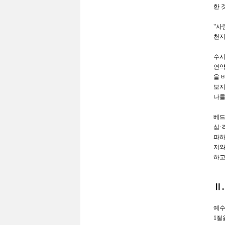
한 
"
사
천지
수시
연약
을 
보지
나를
베드
심
·
파하
저와
하고
Ⅱ
예수
1
절