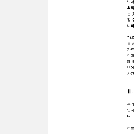
벗어
외적
는 
길 
니
"
얽
를 
가르
인마
데 
년에
사단
Ⅲ
우리
인내
다
.
히브