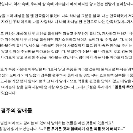
것입니다
.
역사 속에
,
우리의 삶 속에 예수님이 빠져 버리면 앙꼬없는 찐빵에 불과합니
람을 보며 세상을 볼 땐 만족함이 없었네 나의 하나님 그분을 뵐 때 나는 만족하였네 저
 지으신 우리 여호와 나를 사랑하시니 나의 하나님 한 분만으로 나는 만족하겠네
...
가시
로 변하는 세상에 너무 시선을 집중하면 괴롭고 허무하게 됩니다
.
간사하고 변하기 쉬
한 자신에게 너무 시선을 집중하면 의기소침하고 욕심의 노예가 될 수 있습니다
.
세상
바라보아야 합니다
.
세상을 바라보며 허무에 사로잡히지 말고 참 만족과 안식을 주시는
 않고 강하신 주님만을 바라보는 것입니다
.
변질하기 쉬운 나를 바라보지 않고 영원히
 바라보지 않고 완전한 주님을 바라보는 것입니다
.
넘어지기 쉬운 나를 바라보지 않고
로가 폭풍 가운데 예수님을 바라보지 않고 폭풍을 바라보았을 때 물속으로 빠지는 것
걱정의 노예가 되어 믿음의 경주를 완주하지 못하게 될 것입니다
.
쇼트트랙 선수들이 중
고서는 가장 먼저 앞자리로 치고 나가 달려가므로 억울한 판정을 당하지 않고 메달을
 여러분의 삶을 펼쳐나갈 때 승리할 수 있습니다
.
그래서
2
절은 우리에게
"
믿음의 주요
 있습니다
.
.
경주의 장애물
님만 바라보고 달리는 데 있어서 방해하는 것들은 어떤 것들이 있을까요
?
을 같이 읽어 보겠습니다
.
“...
모든 무거운 것과 얽매이기 쉬운 죄를 벗어 버리고
...
”