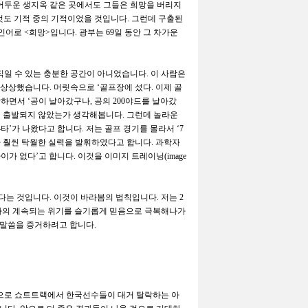
어두운 생지옥 같은 곳에서도 그들은 희망을 버리지
 것도 기적 중의 기적이었을 것입니다
.
그런데 구출된
페인어로
<
희망
>
입니다
.
광부는
69
일 동안 그 차가운
직일 수 있는 충분한 공간이 아니었습니다
.
이 사람은
 상상했습니다
.
머릿속으로
‘
골프장에 섰다
.
이제 골
상하면서
‘
공이 날아갔구나
,
공의
200
야드를 날아갔
때 출발되지 않았는가 생각해봅니다
.
그런데 놀라운
4
타
’
가 나왔다고 합니다
.
저는 골프 경기를 몰라서
‘7
보다 훨씬 탁월한 실력을 발휘하였다고 합니다
.
과학자
차이가 없다
’
고 합니다
.
이것을 이미지 트레이닝
(image
하다는 것입니다
.
이것이 바라봄의 법칙입니다
.
저는
2
의 계속되는 위기를 슬기롭게 믿음으로 극복해나가
 말씀을 증거하려고 합니다
.
으로 쇼트트랙에서 한국선수들이 대거 탈락하는 아