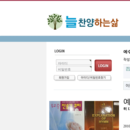
예
작
아이디
비밀번호
이
히
1
201