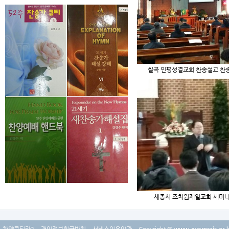
칠곡 인평성결교회 찬송설교 찬
세종시 조치원제일교회 세미나
찬양큐티란?
개인정보취급방침
서비스이용약관
Copyright ©
www.everprais.or.k