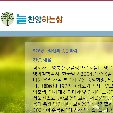
576장 하나님의 뜻을 따라
찬송해설
작사자는 평북 용천출생으로 서울대 영문
명예철학박사, 한국일보 2004년 ‘주목받는
다운 우리 가곡 부르기 운동 중앙회장, 
치근(鄭致根;1922~ ) 장로가 작시하였으
양출생, 연세대 신과대학 및 연세대 교육
서울신일고등학교 음악교사, 서울중앙침례
음대 총장 역임, 한국교회음악작곡가협회
300곡이 수록된 "성구 찬송곡집" 을 펴낸