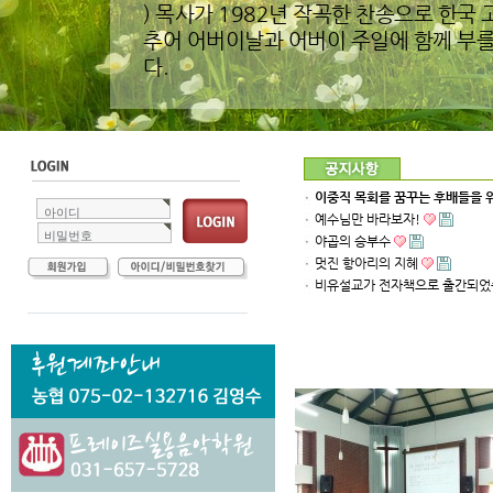
) 목사가 1982년 작곡한 찬송으로 한국
추어 어버이날과 어버이 주일에 함께 부를
다.
이중직 목회를 꿈꾸는 후배들을 위
아이디
예수님만 바라보자!
비밀번호
야곱의 승부수
멋진 항아리의 지혜
비유설교가 전자책으로 출간되었